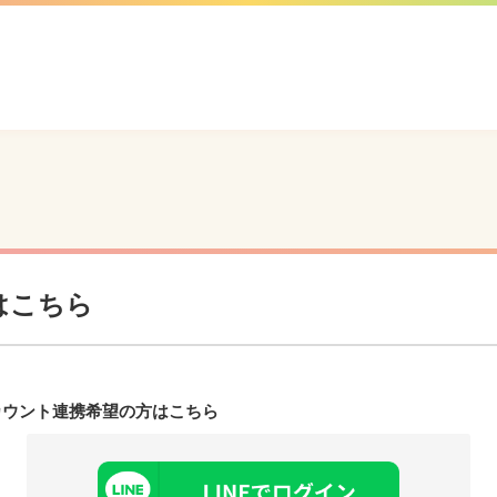
はこちら
アカウント連携希望の方はこちら