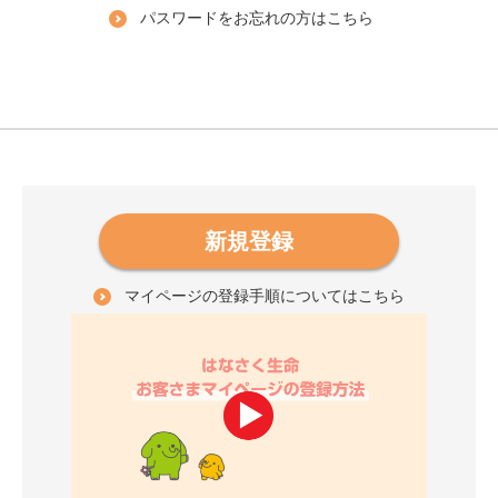
パスワードをお忘れの方はこちら
新規登録
マイページの登録手順についてはこちら