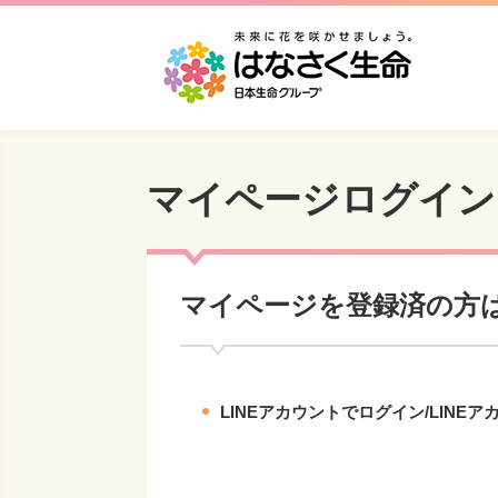
マイページログイン
マイページを登録済の方
LINEアカウントでログイン/LINE